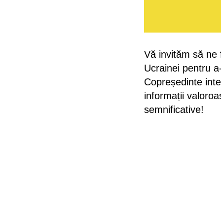
Vă invităm să ne 
Ucrainei pentru a-
Copreședinte inter
informații valoro
semnificative!